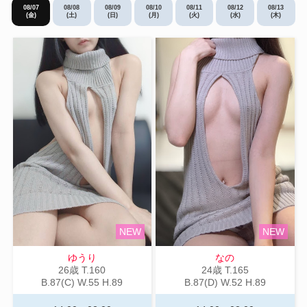
08/07
08/08
08/09
08/10
08/11
08/12
08/13
(金)
(土)
(日)
(月)
(火)
(水)
(木)
NEW
NEW
ゆうり
なの
26歳
T
.160
24歳
T
.165
B
.87(C)
W
.55
H
.89
B
.87(D)
W
.52
H
.89