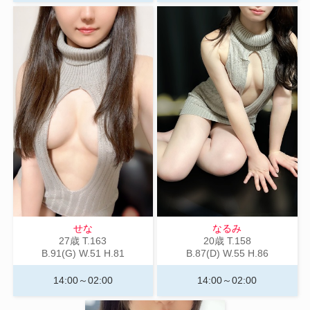
せな
なるみ
27歳
T
.163
20歳
T
.158
B
.91(G)
W
.51
H
.81
B
.87(D)
W
.55
H
.86
14:00～02:00
14:00～02:00