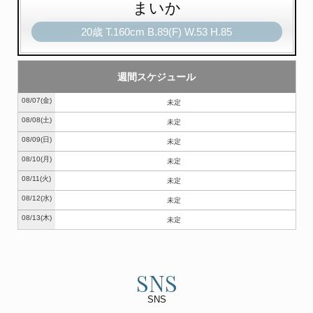
まいか
20歳
T
.160cm
B
.89(F)
W
.53
H
.85
週間スケジュール
08/07
(金)
未定
08/08
(土)
未定
08/09
(日)
未定
08/10
(月)
未定
08/11
(火)
未定
08/12
(水)
未定
08/13
(木)
未定
SNS
SNS