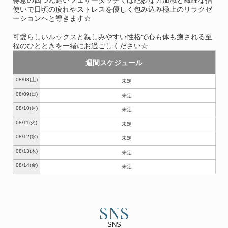
使いで日頃の疲れやストレスを優しく包み込み極上のリラクゼ
ーションへと導きます☆
可愛らしいルックスと親しみやすい性格で心も体も癒される至
福のひとときを一緒にお過ごしください☆
週間スケジュール
08/08
(土)
未定
08/09
(日)
未定
08/10
(月)
未定
08/11
(火)
未定
08/12
(水)
未定
08/13
(木)
未定
08/14
(金)
未定
SNS
SNS