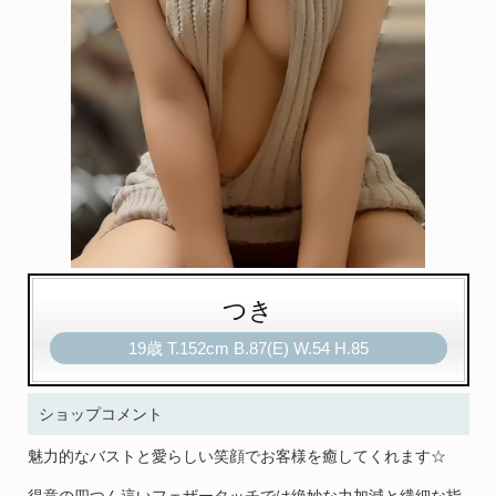
つき
19歳
T
.152cm
B
.87(E)
W
.54
H
.85
ショップコメント
魅力的なバストと愛らしい笑顔でお客様を癒してくれます☆
得意の四つん這いフェザータッチでは絶妙な力加減と繊細な指